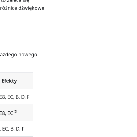
 różnice dźwiękowe
o każdego nowego
Efekty
 E8, EC, B, D, F
2
 E8, EC
, EC, B, D, F