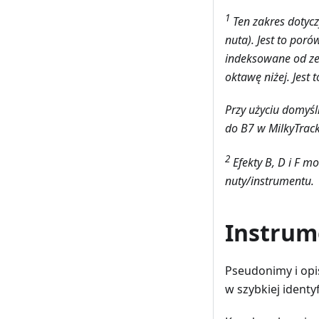
1
Ten zakres dotycz
nuta). Jest to po
indeksowane od zer
oktawę niżej. Jest
Przy użyciu domyś
do B7 w MilkyTrack
2
Efekty B, D i F m
nuty/instrumentu.
Instrum
Pseudonimy i opi
w szybkiej identy