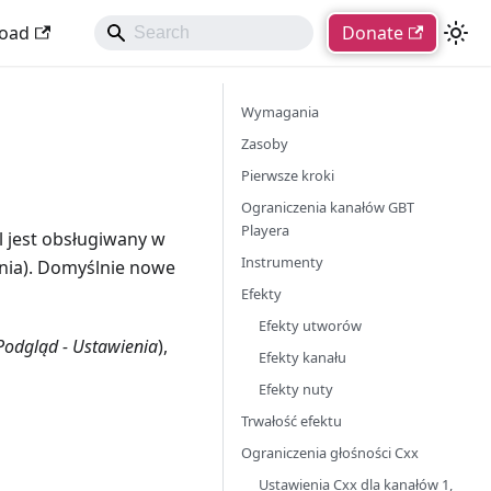
oad
Donate
Wymagania
Zasoby
Pierwsze kroki
Ograniczenia kanałów GBT
Playera
l jest obsługiwany w
Instrumenty
nia). Domyślnie nowe
Efekty
Efekty utworów
Podgląd - Ustawienia
),
Efekty kanału
Efekty nuty
Trwałość efektu
Ograniczenia głośności Cxx
Ustawienia Cxx dla kanałów 1,