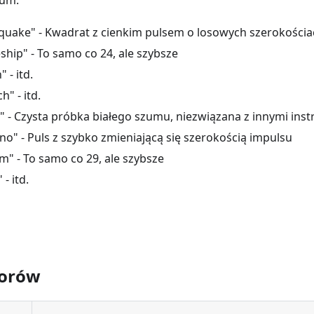
zum:
hquake" - Kwadrat z cienkim pulsem o losowych szerokości
ship" - To samo co 24, ale szybsze
 - itd.
h" - itd.
ch" - Czysta próbka białego szumu, niezwiązana z innymi in
no" - Puls z szybko zmieniającą się szerokością impulsu
m" - To samo co 29, ale szybsze
 - itd.
worów