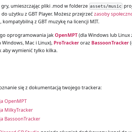
gry, umieszczając pliki .mod w folderze
proj
assets/music
do użytku z GBT Player. Możesz przejrzeć
zasoby społeczno
 kompatybilną z GBT muzykę na licencji MIT.
ego oprogramowania jak
OpenMPT
(dla Windows lub Linux
a Windows, Mac i Linux),
ProTracker
oraz
BassoonTracker
(
k aby wymienić tylko kilka.
poznanie się z dokumentacją twojego trackera:
ja OpenMPT
a MilkyTracker
a BassoonTracker