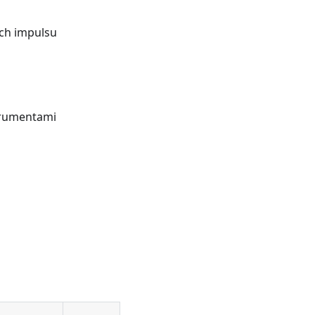
ach impulsu
strumentami