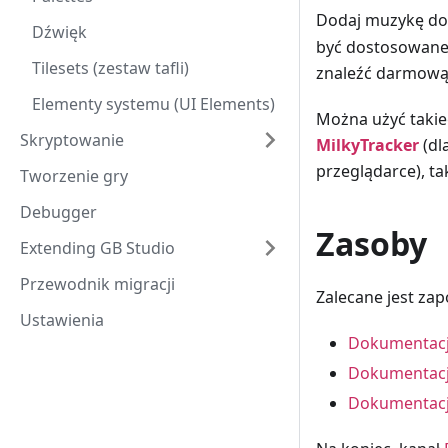
Dodaj muzykę do 
Dźwięk
być dostosowane 
Tilesets (zestaw tafli)
znaleźć darmową,
Elementy systemu (UI Elements)
Można użyć taki
Skryptowanie
MilkyTracker
(dl
przeglądarce), ta
Tworzenie gry
Debugger
Zasoby
Extending GB Studio
Przewodnik migracji
Zalecane jest za
Ustawienia
Dokumentac
Dokumentacj
Dokumentacj