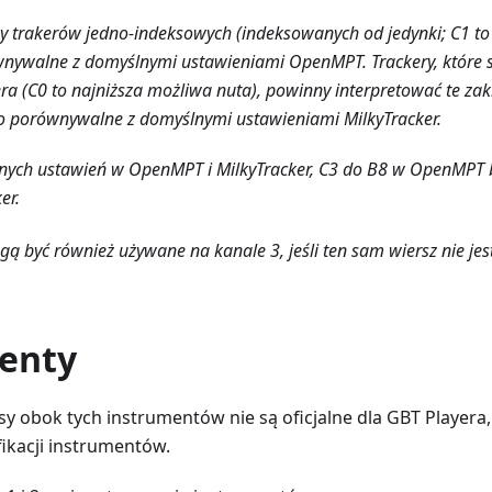
y trakerów jedno-indeksowych (indeksowanych od jedynki; C1 to
równywalne z domyślnymi ustawieniami OpenMPT.
Trackery, które
a (C0 to najniższa możliwa nuta), powinny interpretować te zak
 to porównywalne z domyślnymi ustawieniami MilkyTracker.
lnych ustawień w OpenMPT i MilkyTracker, C3 do B8 w OpenMPT 
er.
ogą być również używane na kanale 3, jeśli ten sam wiersz nie je
enty
sy obok tych instrumentów nie są oficjalne dla GBT Playera
fikacji instrumentów.