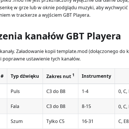
senkę w grze lub w oknie podglądu muzyki, aby wychwycić
iem w trackerze a wyjściem GBT Playera.
zenia kanałów GBT Playera
4 kanały. Załadowanie kopii template.mod (dołączonego d
i poprawne ustawienie tych kanałów.
1
 #
Typ dźwięku
Instrumenty
Zakres nut
Puls
C3 do B8
1-4
0, C,
Fala
C3 do B8
8-15
0, C,
Szum
Tylko C5
16-31
C, E8