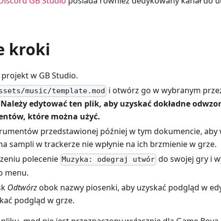
Discord GB Studio
posiada również dedykowany kanał do u
e kroki
 projekt w GB Studio.
i otwórz go w wybranym przez 
ssets/music/template.mod
Należy edytować ten plik, aby uzyskać dokładne odwzo
entów, które można użyć.
nstrumentów przedstawionej później w tym dokumencie, aby 
na sampli w trackerze nie wpłynie na ich brzmienie w grze.
zeniu polecenie
do swojej gry i 
Muzyka: odegraj utwór
o menu.
isk
Odtwórz
obok nazwy piosenki, aby uzyskać podgląd w ed
skać podgląd w grze.
liku .mod nie jest przeznaczony wyłącznie dla Game Boya, 