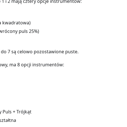
 1 i 2 mają cztery opcje instrumentów:
la kwadratowa)
wrócony puls 25%)
 do 7 są celowo pozostawione puste.
lowy, ma 8 opcji instrumentów:
 Puls + Trójkąt
ształtna