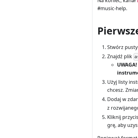
Na koniec, kanał
#music-help.
Pierwsz
Stwórz pusty
Znajdź plik
a
UWAGA! 
instrum
Użyj listy i
chcesz. Zmia
Dodaj w zdar
z rozwijaneg
Kliknij przyc
grę, aby uzy
Ponieważ format p