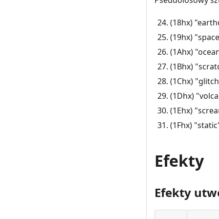
Pseudolosowy s
(18hx) "eart
(19hx) "space
(1Ahx) "ocean"
(1Bhx) "scratc
(1Chx) "glit
(1Dhx) "volca
(1Ehx) "screa
(1Fhx) "static"
Efekty
Efekty ut