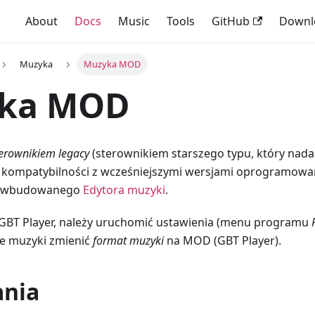
About
Docs
Music
Tools
GitHub
Downl
Muzyka
Muzyka MOD
ka MOD
erownikiem legacy
(sterownikiem starszego typu, który nada
 kompatybilności z wcześniejszymi wersjami oprogramowa
ją wbudowanego
Edytora muzyki
.
 GBT Player, należy uruchomić ustawienia (menu programu
le muzyki zmienić
format muzyki
na MOD (GBT Player).
nia