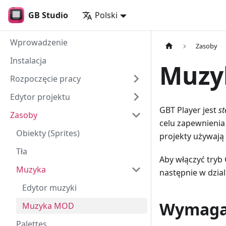
GB Studio
Polski
Wprowadzenie
Zasoby
Instalacja
Muzy
Rozpoczęcie pracy
Edytor projektu
GBT Player jest
st
Zasoby
celu zapewnienia
Obiekty (Sprites)
projekty używa
Tła
Aby włączyć tryb
Muzyka
następnie w dzia
Edytor muzyki
Wymaga
Muzyka MOD
Palettes