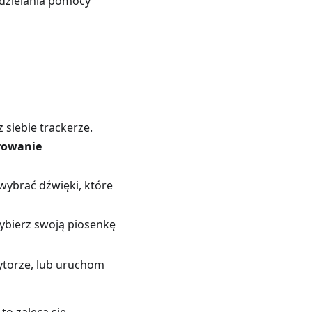
dzielania pomocy
siebie trackerze.
rowanie
wybrać dźwięki, które
wybierz swoją piosenkę
ytorze, lub uruchom
to zaleca się