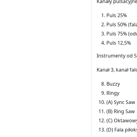
Kanały pulsacyjne
Puls 25%
Puls 50% (fa
Puls 75% (od
Puls 12,5%
Instrumenty od 5
Kanał 3, kanał fa
Buzzy
Ringy
(A) Sync Saw
(B) Ring Saw
(C) Oktawowy
(D) Fala piłok