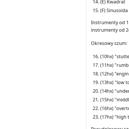
(E) Kwadrat
(F) Sinusoida
Instrumenty od 
instrumenty od 
Okresowy szum:
(10hx) "stut
(11hx) "rumbl
(12hx) "engin
(13hx) "low t
(14hx) "under
(15hx) "middl
(16hx) "overt
(17hx) "high 