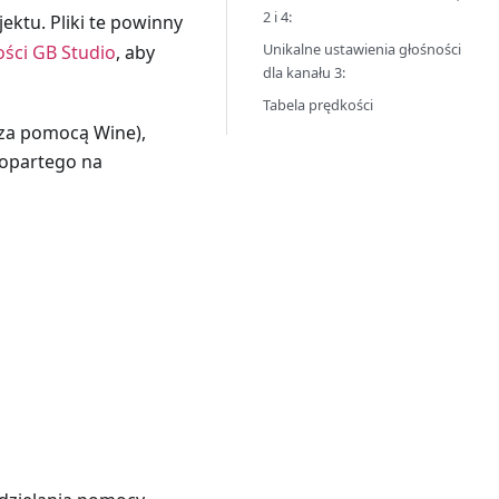
2 i 4:
ektu. Pliki te powinny
Unikalne ustawienia głośności
ści GB Studio
, aby
dla kanału 3:
Tabela prędkości
 za pomocą Wine),
opartego na